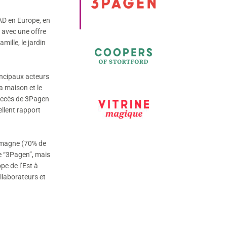
AD en Europe, en
t avec une offre
mille, le jardin
incipaux acteurs
la maison et le
succès de 3Pagen
ellent rapport
emagne (70% de
ue “3Pagen”, mais
pe de l’Est à
laborateurs et