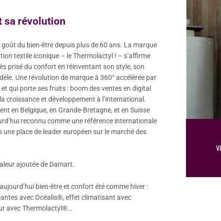
t sa révolution
e goût du bien-être depuis plus de 60 ans. La marque
ion textile iconique – le Thermolactyl ! – s’affirme
 très prisé du confort en réinventant son style, son
èle. Une révolution de marque à 360° accélérée par
, et qui porte ses fruits : boom des ventes en digital
la croissance et développement à l’international.
nt en Belgique, en Grande-Bretagne, et en Suisse
urd’hui reconnu comme une référence internationale
s une place de leader européen sur le marché des
V
 valeur ajoutée de Damart.
ujourd’hui bien-être et confort été comme hiver :
santes avec Océalis®, effet climatisant avec
eur avec Thermolactyl®…