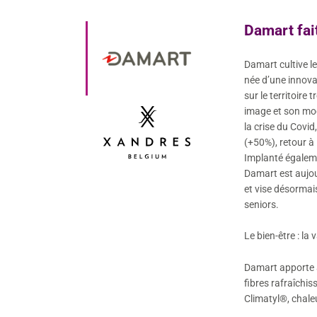
Damart fai
Damart cultive l
née d’une innovat
sur le territoire
image et son mod
la crise du Covid
(+50%), retour à 
Implanté égaleme
Damart est aujo
et vise désormai
seniors.
Le bien-être : la
Damart apporte a
fibres rafraîchis
Climatyl®, chal